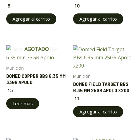
8
10
Agregar al carrito
Agregar al carrito
AGOTADO
ar
Munición
DOMED COPPER BBS 6.35 MM
ar
Munición
33GR APOLO
DOMED FIELD TARGET BBS
6.35 MM 25GR APOLO X200
15
11
Leer más
Agregar al carrito