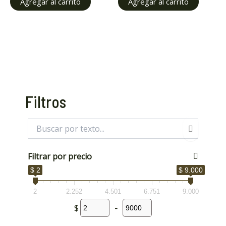
Agregar al carrito
Agregar al carrito
Filtros
Filtrar por precio
$ 2
$ 9.000
2
2.252
4.501
6.751
9.000
$
-