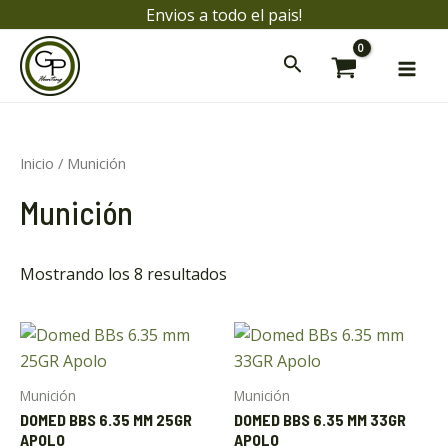
Ir
Envios a todo el pais!
al
Mai
contenido
Men
Inicio
/ Munición
ar
Munición
ar
Mostrando los 8 resultados
Munición
Munición
DOMED BBS 6.35 MM 25GR
DOMED BBS 6.35 MM 33GR
APOLO
APOLO