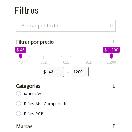
Filtros
Filtrar por precio
$ 43
$ 1.200
43
332
622
911
1.200
$
-
Categorias
Munición
Rifles Aire Comprimido
Rifles PCP
Marcas