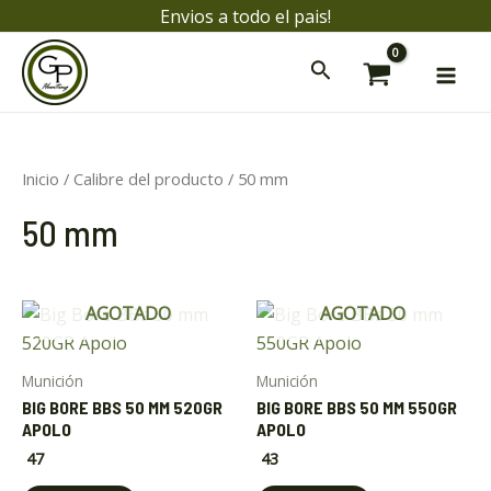
Ir
Envios a todo el pais!
al
Mai
contenido
Men
Inicio
/ Calibre del producto / 50 mm
ar
50 mm
ar
AGOTADO
AGOTADO
Munición
Munición
BIG BORE BBS 50 MM 520GR
BIG BORE BBS 50 MM 550GR
APOLO
APOLO
47
43