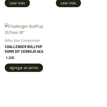
Leer más
Leer más
Rifles Aire Comprimido
ar
CHALLENGER BULLPUP
50MM 30″ CERROJO AEA
1.200
ar
Agregar al carrito