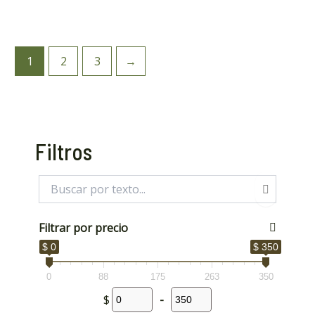
1
2
3
→
Filtros
Filtrar por precio
$ 0
$ 350
0
88
175
263
350
$
-