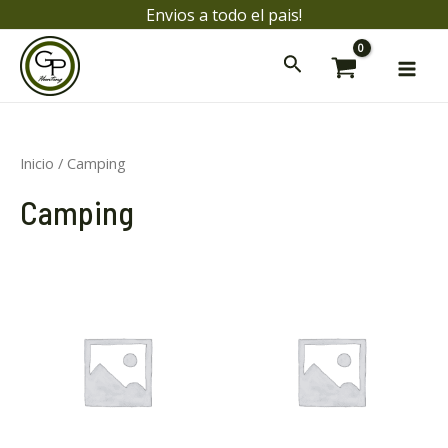
Ir
Envios a todo el pais!
al
Mai
contenido
Men
Inicio
/ Camping
ar
Camping
ar