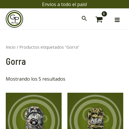
Ir
Envios a todo el pais!
al
Mai
contenido
Men
Inicio
/ Productos etiquetados “Gorra”
ar
Gorra
ar
Mostrando los 5 resultados