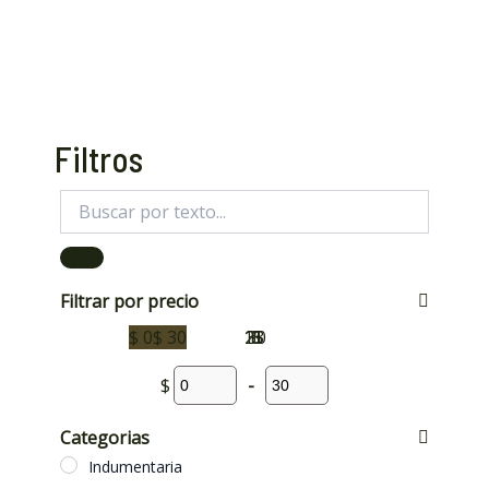
Filtros
Filtrar por precio
$ 0
$ 30
15
23
30
0
8
$
-
Categorias
Indumentaria