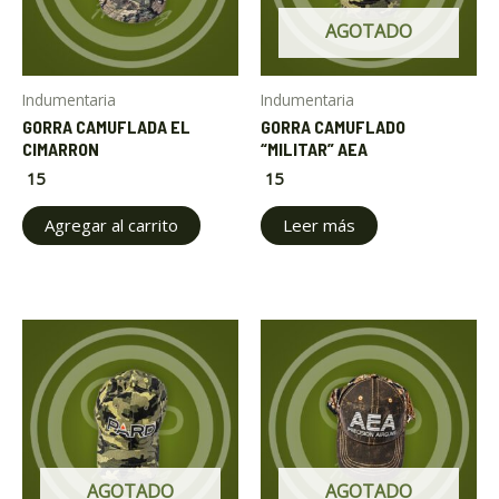
AGOTADO
Indumentaria
Indumentaria
GORRA CAMUFLADA EL
GORRA CAMUFLADO
CIMARRON
“MILITAR” AEA
15
15
ar
Agregar al carrito
Leer más
ar
AGOTADO
AGOTADO