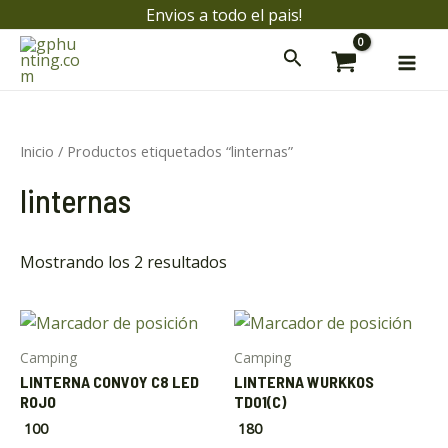
Ir
Envios a todo el pais!
al
Mai
contenido
Men
ar
Inicio
/ Productos etiquetados “linternas”
ar
linternas
Mostrando los 2 resultados
Camping
Camping
LINTERNA CONVOY C8 LED
LINTERNA WURKKOS
ROJO
TD01(C)
100
180