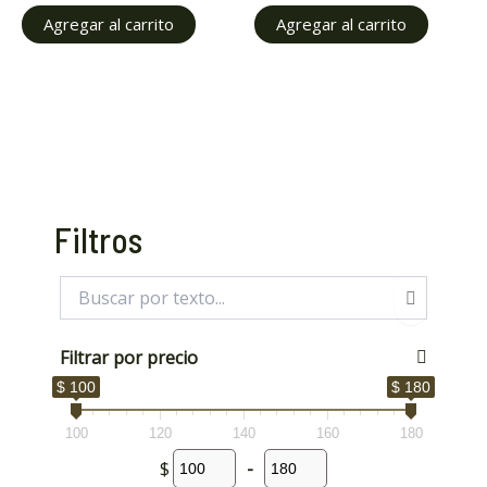
Agregar al carrito
Agregar al carrito
ar
ar
Filtros
Filtrar por precio
$ 100
$ 180
100
120
140
160
180
$
-