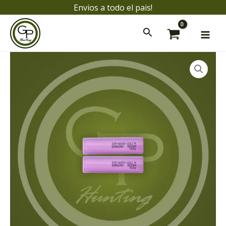
Ir
Envios a todo el pais!
al
Mai
contenido
Men
Bateria
Samsung
cantidad
ar
ar