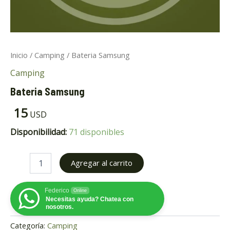
Inicio
/
Camping
/ Bateria Samsung
Camping
Bateria Samsung
ar
15
USD
ar
Disponibilidad:
71 disponibles
Agregar al carrito
Federico
Online
Necesitas ayuda? Chatea con
nosotros.
Categoría:
Camping