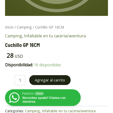
Inicio
/
Camping
/ Cuchillo GP 16CM
Camping
,
Infaltable en tu caceria/aventura
Cuchillo GP 16CM
ar
28
USD
ar
Disponibilidad:
16 disponibles
Agregar al carrito
Federico
Online
Necesitas ayuda? Chatea con
nosotros.
Categorías:
Camping
,
Infaltable en tu caceria/aventura