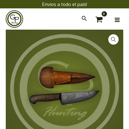
Ir
Envios a todo el pais!
al
Mai
contenido
Men
Cuchillo
GP
16CM
cantidad
ar
ar