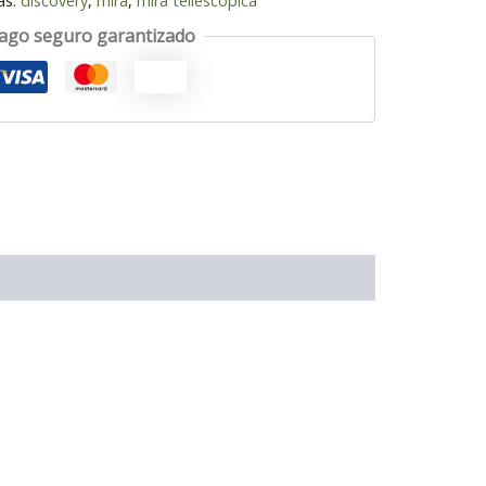
as:
discovery
,
mira
,
mira tellescopica
ago seguro garantizado