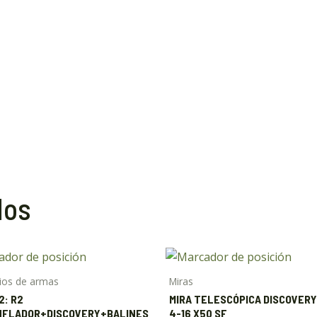
dos
ios de armas
Miras
2: R2
MIRA TELESCÓPICA DISCOVERY
NFLADOR+DISCOVERY+BALINES
4-16 X50 SF