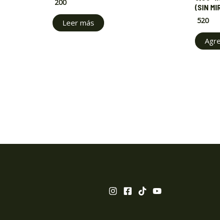
200
(SIN MI
520
Leer más
Agre