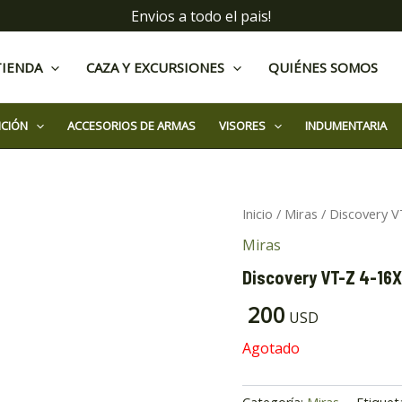
Envios a todo el pais!
TIENDA
CAZA Y EXCURSIONES
QUIÉNES SOMOS
ICIÓN
ACCESORIOS DE ARMAS
VISORES
INDUMENTARIA
Inicio
/
Miras
/ Discovery V
Miras
Discovery VT-Z 4-16
200
USD
Agotado