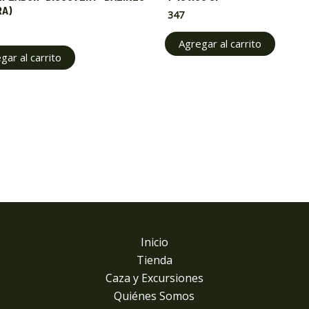
RA)
347
Agregar al carrito
gar al carrito
Inicio
Tienda
Caza y Excursiones
Quiénes Somos