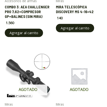
Accesorios de armas
Miras
COMBO 3: AEA CHALLENGER
MIRA TELESCÓPICA
PRO 7,62+COMPRESOR
DISCOVERY MS 4-16×42
GP+BALINES (SIN MIRA)
140
1.560
Agregar al carrito
Agregar al carrito
AGOTADO
AGOTADO
Miras
Miras