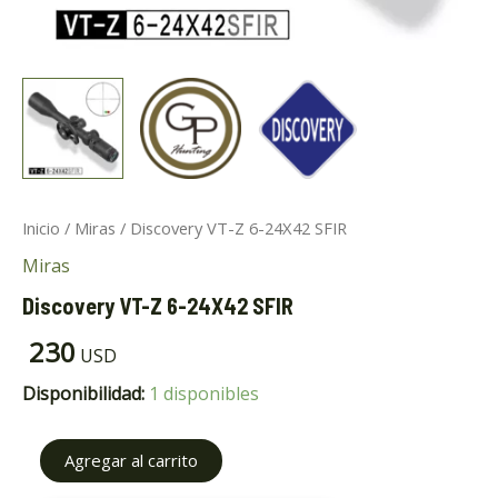
ar
Inicio
/
Miras
/ Discovery VT-Z 6-24X42 SFIR
Miras
ar
Discovery VT-Z 6-24X42 SFIR
230
USD
Disponibilidad:
1 disponibles
Agregar al carrito