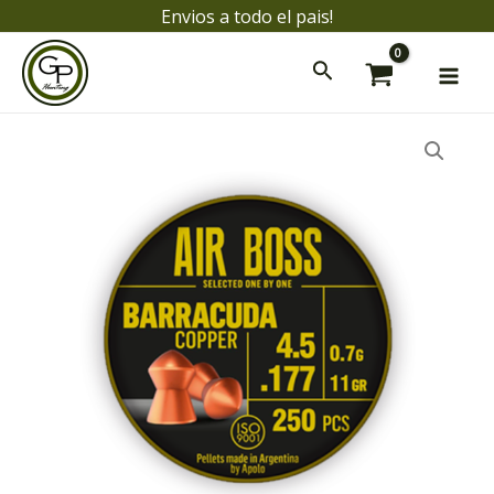
Ir
Envios a todo el pais!
al
Mai
contenido
Men
ar
ar