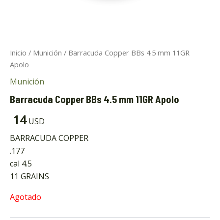
Inicio
/
Munición
/ Barracuda Copper BBs 4.5 mm 11GR
Apolo
Munición
ar
Barracuda Copper BBs 4.5 mm 11GR Apolo
14
ar
USD
BARRACUDA COPPER
.177
cal 4.5
11 GRAINS
Agotado