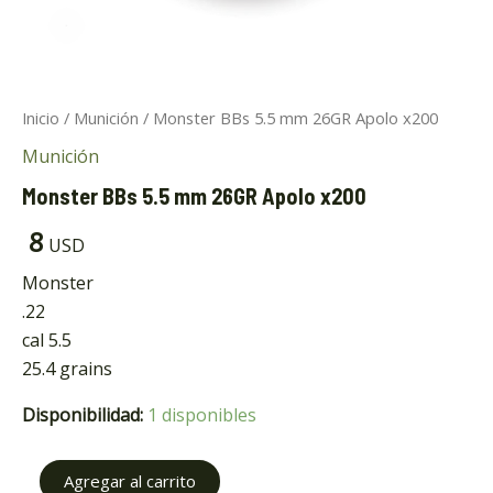
Inicio
/
Munición
/ Monster BBs 5.5 mm 26GR Apolo x200
Munición
Monster BBs 5.5 mm 26GR Apolo x200
ar
8
USD
ar
Monster
.22
cal 5.5
25.4 grains
Disponibilidad:
1 disponibles
Agregar al carrito