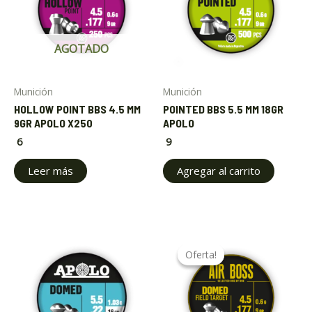
AGOTADO
Munición
Munición
HOLLOW POINT BBS 4.5 MM
POINTED BBS 5.5 MM 18GR
9GR APOLO X250
APOLO
6
9
Leer más
Agregar al carrito
Original
Current
price
price
Oferta!
Oferta!
was:
is:
$ 15.113.
$ 9.000.