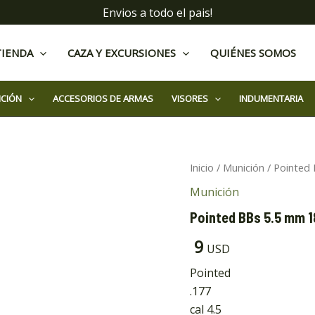
Envios a todo el pais!
TIENDA
CAZA Y EXCURSIONES
QUIÉNES SOMOS
ICIÓN
ACCESORIOS DE ARMAS
VISORES
INDUMENTARIA
Pointed
Inicio
/
Munición
/ Pointed
BBs
Munición
5.5
mm
Pointed BBs 5.5 mm 
18GR
Apolo
9
USD
cantidad
Pointed
.177
cal 4.5