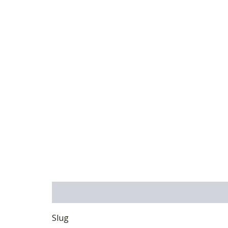
Descripción
Información adicional
Marca
Slug