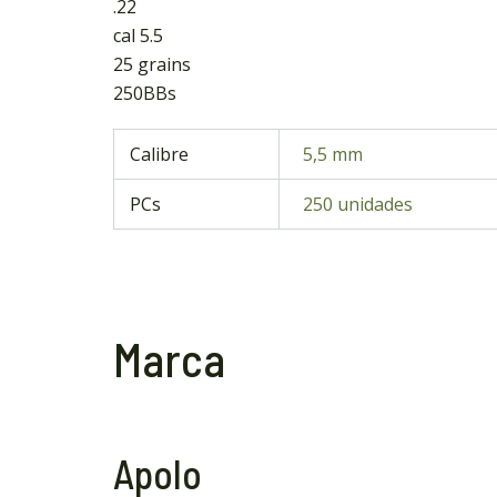
.22
cal 5.5
25 grains
250BBs
Calibre
5,5 mm
PCs
250 unidades
Marca
Apolo