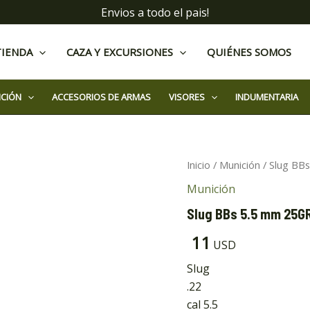
Envios a todo el pais!
TIENDA
CAZA Y EXCURSIONES
QUIÉNES SOMOS
ICIÓN
ACCESORIOS DE ARMAS
VISORES
INDUMENTARIA
Slug
Inicio
/
Munición
/ Slug BB
BBs
Munición
5.5
mm
Slug BBs 5.5 mm 25G
25GR
Apolo
11
USD
x250
cantidad
Slug
.22
cal 5.5