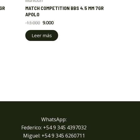
Munición
2GR
MATCH COMPETITION BBS 4.5 MM 7GR
APOLO
13.000
9.000
Leer más
WhatsApp:
Federico: +54 9 345 4397032
Miguel: +
54 9 345 6260711