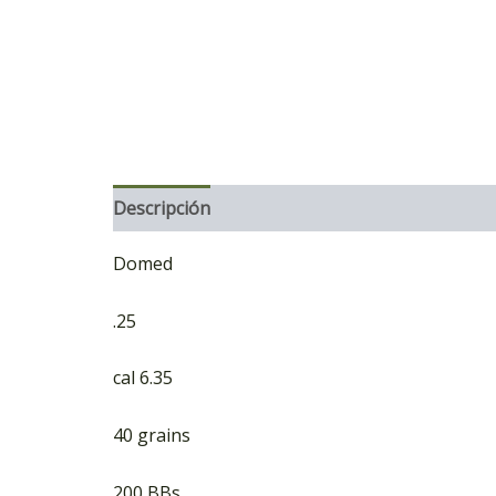
Descripción
Información adicional
Marca
Domed
.25
cal 6.35
40 grains
200 BBs