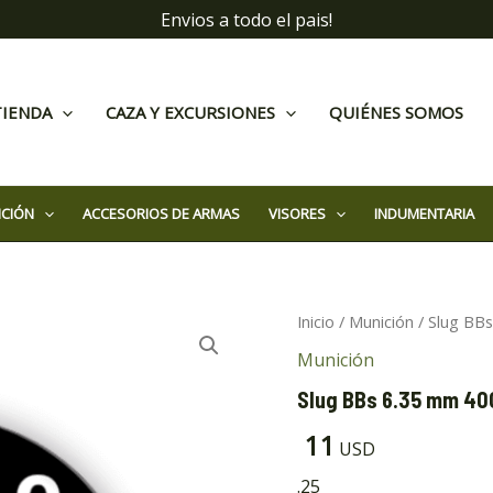
Envios a todo el pais!
TIENDA
CAZA Y EXCURSIONES
QUIÉNES SOMOS
ICIÓN
ACCESORIOS DE ARMAS
VISORES
INDUMENTARIA
Slug
Inicio
/
Munición
/ Slug BB
BBs
Munición
6.35
mm
Slug BBs 6.35 mm 40
40GR
Apolo
11
USD
x200
cantidad
.25