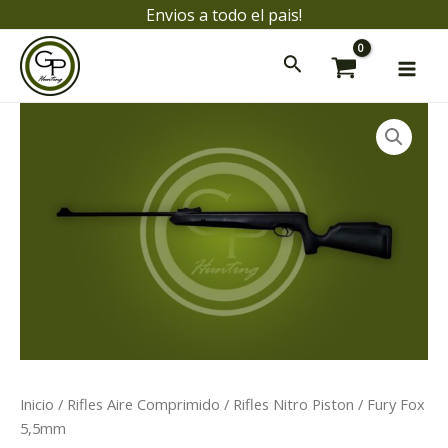
Ir
Envios a todo el pais!
al
Mai
contenido
Men
Fury
Fox
5,5mm
cantidad
ar
ar
Inicio
/
Rifles Aire Comprimido
/
Rifles Nitro Piston
/ Fury Fox
5,5mm