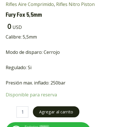
Rifles Aire Comprimido
,
Rifles Nitro Piston
Fury Fox 5,5mm
0
USD
Calibre: 5,5mm
Modo de disparo: Cerrojo
ar
Regulado: Si
ar
Presión max. inflado: 250bar
Disponible para reserva
Agregar al carrito
Federico
Online