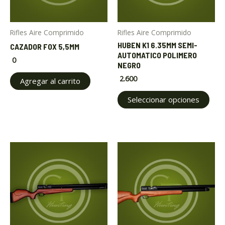
opt
may
Rifles Aire Comprimido
Rifles Aire Comprimido
be
HUBEN K1 6.35MM SEMI-
CAZADOR FOX 5,5MM
cho
AUTOMATICO POLIMERO
0
on
NEGRO
the
2.600
Agregar al carrito
pro
Seleccionar opciones
pag
Price
This
range:
product
$ 830
through
has
$ 930
multiple
variants.
The