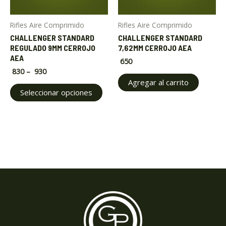
options
may
Rifles Aire Comprimido
Rifles Aire Comprimido
be
CHALLENGER STANDARD
CHALLENGER STANDARD
chosen
REGULADO 9MM CERROJO
7,62MM CERROJO AEA
on
AEA
650
the
830
–
930
product
Agregar al carrito
Seleccionar opciones
page