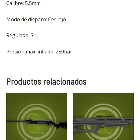
Calibre: 5,5mm
Modo de disparo: Cerrojo
Regulado: Si
Presión max. inflado: 250bar
Productos relacionados
Thi
pro
has
mult
vari
The