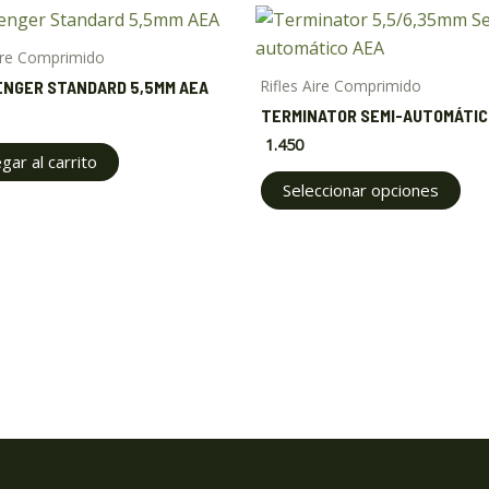
Thi
pro
Aire Comprimido
has
Rifles Aire Comprimido
NGER STANDARD 5,5MM AEA
mul
TERMINATOR SEMI-AUTOMÁTIC
var
1.450
Th
gar al carrito
opt
Seleccionar opciones
ma
be
cho
on
the
pro
pa