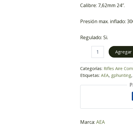
Calibre: 7,62mm 24″.
Presión max. inflado: 30
Regulado: Si.
Agregar a
Categorías:
Rifles Aire Co
Etiquetas:
AEA
,
gphunting
P
Marca:
AEA