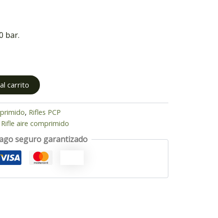
0 bar.
l carrito
mprimido
,
Rifles PCP
,
Rifle aire comprimido
ago seguro garantizado