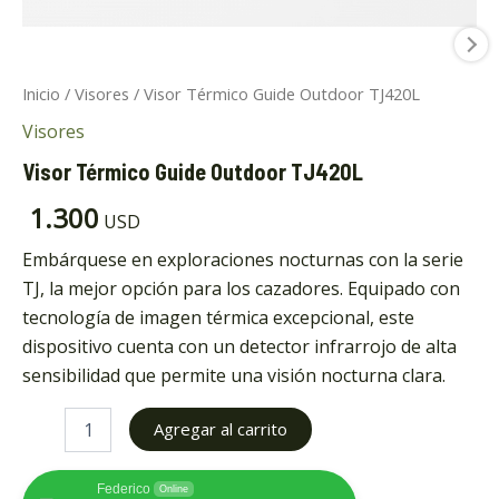
Inicio
/
Visores
/ Visor Térmico Guide Outdoor TJ420L
Visores
ar
Visor Térmico Guide Outdoor TJ420L
1.300
ar
USD
Embárquese en exploraciones nocturnas con la serie
TJ, la mejor opción para los cazadores. Equipado con
tecnología de imagen térmica excepcional, este
dispositivo cuenta con un detector infrarrojo de alta
sensibilidad que permite una visión nocturna clara.
Agregar al carrito
Federico
Online