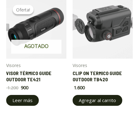
Original
Current
price
price
Oferta!
Oferta!
was:
is:
$ 1.200.
$ 900.
AGOTADO
Visores
Visores
VISOR TÉRMICO GUIDE
CLIP ON TERMICO GUIDE
OUTDOOR TE421
OUTDOOR TB420
1.200
900
1.600
Leer más
Agregar al carrito