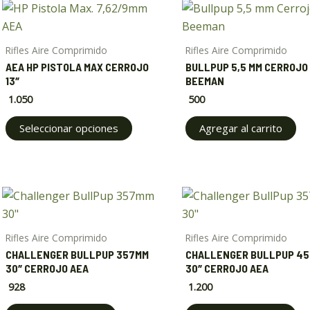
This
product
has
Rifles Aire Comprimido
Rifles Aire Comprimido
multiple
AEA HP PISTOLA MAX CERROJO
BULLPUP 5,5 MM CERROJO
variants.
13″
BEEMAN
The
1.050
500
options
Seleccionar opciones
Agregar al carrito
may
be
chosen
on
the
product
Rifles Aire Comprimido
Rifles Aire Comprimido
page
CHALLENGER BULLPUP 357MM
CHALLENGER BULLPUP 4
30″ CERROJO AEA
30″ CERROJO AEA
928
1.200