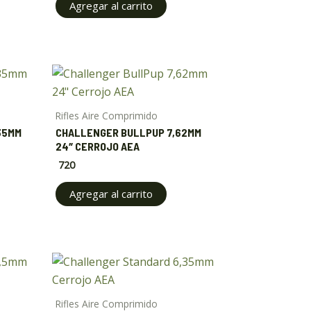
Agregar al carrito
Rifles Aire Comprimido
35MM
CHALLENGER BULLPUP 7,62MM
24″ CERROJO AEA
720
Agregar al carrito
Price
This
range:
product
$ 550
through
has
Rifles Aire Comprimido
$ 650