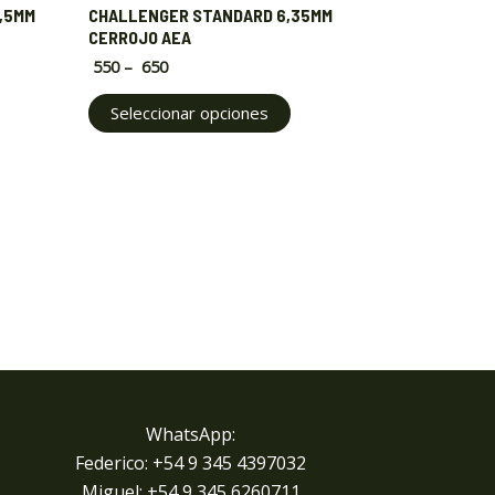
multiple
,5MM
CHALLENGER STANDARD 6,35MM
variants.
CERROJO AEA
The
550
–
650
options
Seleccionar opciones
may
be
chosen
on
the
product
page
WhatsApp:
Federico: +54 9 345 4397032
Miguel: +
54 9 345 6260711