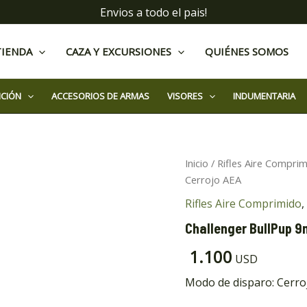
Envios a todo el pais!
TIENDA
CAZA Y EXCURSIONES
QUIÉNES SOMOS
ICIÓN
ACCESORIOS DE ARMAS
VISORES
INDUMENTARIA
Challenger
Inicio
/
Rifles Aire Compri
BullPup
Cerrojo AEA
9mm
24"
Rifles Aire Comprimido
,
Cerrojo
Challenger BullPup 
AEA
cantidad
1.100
USD
Modo de disparo: Cerro