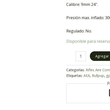
Calibre: 9mm 24″.
Presión max. inflado: 30
Regulado: No.
Disponible para reserv
Agregar a
Categorías:
Rifles Aire Co
Etiquetas:
AEA
,
Bullpup
,
gp
P