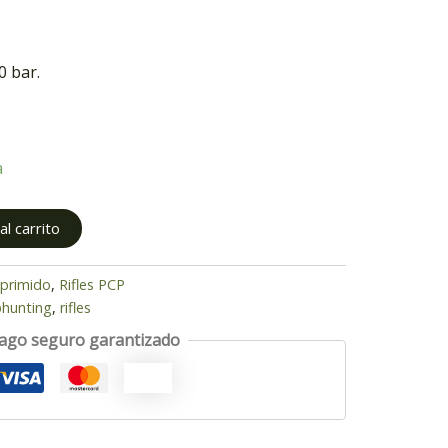
0 bar.
a
l carrito
mprimido
,
Rifles PCP
hunting
,
rifles
ago seguro garantizado