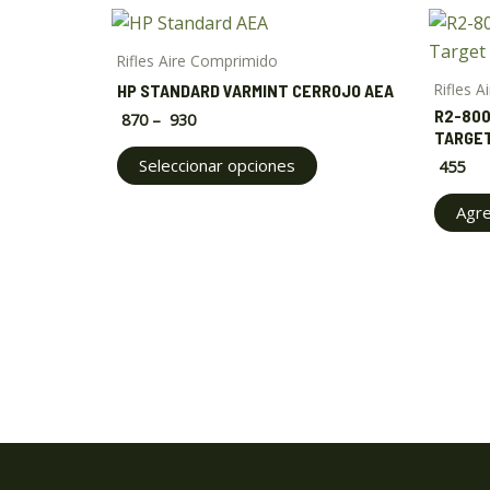
Price
This
range:
product
$ 870
Rifles Aire Comprimido
through
has
Rifles 
HP STANDARD VARMINT CERROJO AEA
$ 930
multiple
R2-800
870
–
930
variants.
TARGE
The
Seleccionar opciones
455
options
Agre
may
be
chosen
on
the
product
page