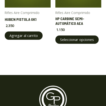
opt
may
Rifles Aire Comprimido
Rifles Aire Comprimido
be
HP CARBINE SEMI-
HUBEN PISTOLA GK1
cho
AUTOMÁTICO AEA
2.350
on
1.150
the
Agregar al carrito
pro
Seleccionar opciones
pag