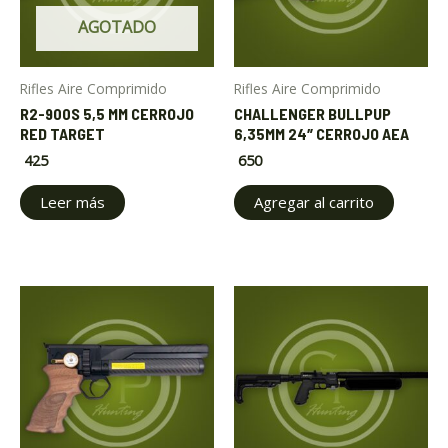
AGOTADO
Rifles Aire Comprimido
Rifles Aire Comprimido
R2-900S 5,5 MM CERROJO
CHALLENGER BULLPUP
RED TARGET
6,35MM 24″ CERROJO AEA
425
650
Leer más
Agregar al carrito
Thi
pro
has
mult
vari
The